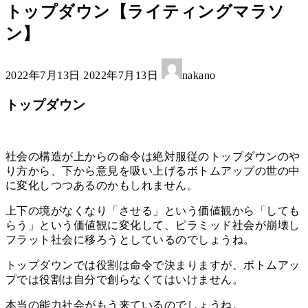
トップダウン【ライティングマラソ
ン】
最
2022年7月13日
2022年7月13日
nakano
終
更
トップダウン
新
日
時
:
社会の構造が上からの命令は絶対服従のトップダウンのや
り方から、下から意見を吸い上げるボトムアップの世の中
に変化しつつあるのかもしれません。
上下の境がなくなり「させる」という価値観から「しても
らう」という価値観に変化して、ピラミッド社会が崩壊し
フラット社会に移ろうとしているのでしょうね。
トップダウンでは役割は命令で決まりますが、ボトムアッ
プでは役割は自分で創らなくてはいけません。
本当の能力社会がもう来ているのでしょうね。