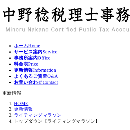
コ
ナ
ン
ビ
テ
ゲ
ン
ー
ツ
シ
へ
ョ
ス
ン
ホーム
Home
キ
に
サービス案内
Service
ッ
移
事務所案内
Office
プ
動
料金表
Price
更新情報
Information
よくあるご質問
Q&A
お問い合わせ
Contact
更新情報
HOME
更新情報
ライティングマラソン
トップダウン【ライティングマラソン】