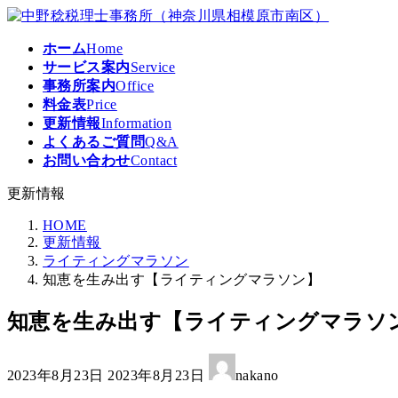
コ
ナ
ン
ビ
ホーム
Home
テ
ゲ
サービス案内
Service
ン
ー
事務所案内
Office
ツ
シ
料金表
Price
へ
ョ
更新情報
Information
ス
ン
よくあるご質問
Q&A
キ
に
お問い合わせ
Contact
ッ
移
プ
動
更新情報
HOME
更新情報
ライティングマラソン
知恵を生み出す【ライティングマラソン】
知恵を生み出す【ライティングマラソ
最
2023年8月23日
2023年8月23日
nakano
終