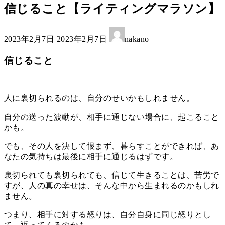
信じること【ライティングマラソン】
最
2023年2月7日
2023年2月7日
nakano
終
更
信じること
新
日
時
:
人に裏切られるのは、自分のせいかもしれません。
自分の送った波動が、相手に通じない場合に、起こること
かも。
でも、その人を決して恨まず、暮らすことができれば、あ
なたの気持ちは最後に相手に通じるはずです。
裏切られても裏切られても、信じて生きることは、苦労で
すが、人の真の幸せは、そんな中から生まれるのかもしれ
ません。
つまり、相手に対する怒りは、自分自身に同じ怒りとし