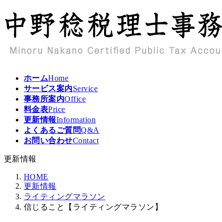
コ
ナ
ン
ビ
テ
ゲ
ン
ー
ツ
シ
へ
ョ
ス
ン
ホーム
Home
キ
に
サービス案内
Service
ッ
移
事務所案内
Office
プ
動
料金表
Price
更新情報
Information
よくあるご質問
Q&A
お問い合わせ
Contact
更新情報
HOME
更新情報
ライティングマラソン
信じること【ライティングマラソン】